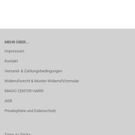
MEHR ÜBER...
Impressum
Kontakt
Versand- & Zahlungsbedingungen
Widerrufsrecht & Muster-Widerrufsformular
MAGIC CENTER HARRI
AGB
Privatsphäre und Datenschutz
Tipps zu Tricks