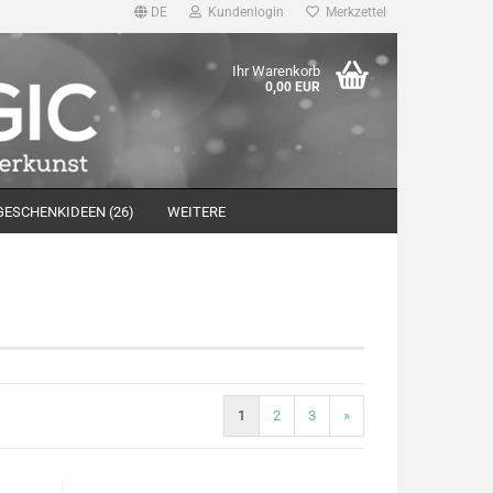
DE
Kundenlogin
Merkzettel
Ihr Warenkorb
0,00 EUR
GESCHENKIDEEN (26)
WEITERE
 erstellen
wort vergessen?
1
2
3
»