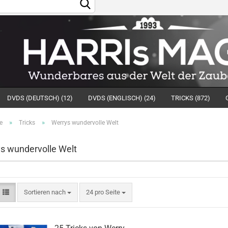
Sprache auswählen
Lieferland
DVDS (DEUTSCH) (12)
DVDS (ENGLISCH) (24)
TRICKS (872)
»
»
e
Tricks
Werrys wundervolle Welt
s wundervolle Welt
Konto
Pass
Sortieren nach
24 pro Seite