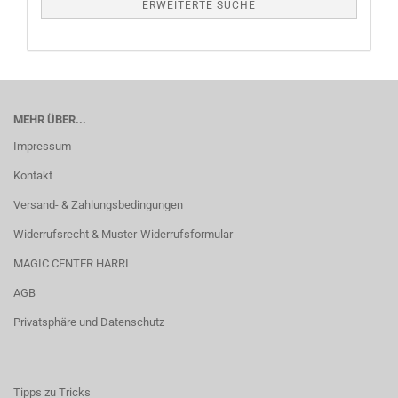
ERWEITERTE SUCHE
MEHR ÜBER...
Impressum
Kontakt
Versand- & Zahlungsbedingungen
Widerrufsrecht & Muster-Widerrufsformular
MAGIC CENTER HARRI
AGB
Privatsphäre und Datenschutz
Tipps zu Tricks