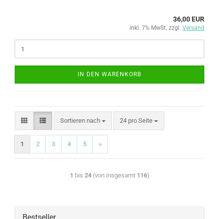
36,00 EUR
inkl. 7% MwSt. zzgl.
Versand
IN DEN WARENKORB
Sortieren nach
24 pro Seite
1
2
3
4
5
»
1
bis
24
(von insgesamt
116
)
Bestseller