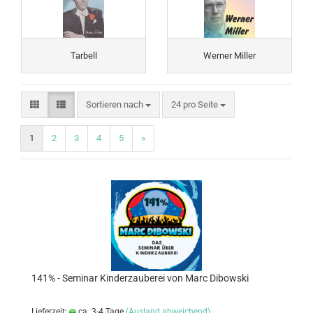
Tarbell
Werner Miller
Sortieren nach
24 pro Seite
1
2
3
4
5
»
141% - Seminar Kinderzauberei von Marc Dibowski
Lieferzeit:
ca. 3-4 Tage
(Ausland abweichend)