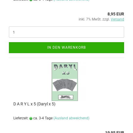
8,95 EUR
inkl. 7% MwSt. zzgl.
Versand
IN DEN WARENKORB
D A R Y L x 5 (Daryl x 5)
Lieferzeit:
ca. 3-4 Tage
(Ausland abweichend)
19,95 EUR